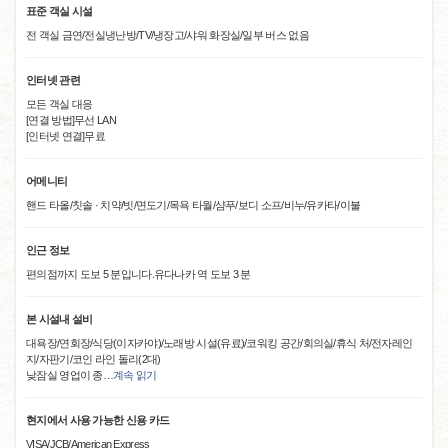
표준 객실 시설
전 객실 금연/전실냉난방/TV/냉장고/샤워 화장실/일부 버스 없음
인터넷 관련
모든 객실 대응
[연결 방법]무선 LAN
[인터넷 연결]무료
어메니티
핸드 타올/칫솔 · 치약/빗/면도기/목욕 타월/샴푸/보디 소프/비누/유카타/이불
인근 정보
편의점까지 도보 5 분입니다.유다나카 역 도보 3 분
본 시설내 설비
대욕장/연회장/식당(이자카야)/노래방 시설(유료)/코워킹 공간/회의실/휴식 처/전자레인
지/자판기/코인 라인 돌리(2대)
낮잠실 영업이 종
…
계속 읽기
현지에서 사용 가능한 신용 카드
VISA/JCB/American Express