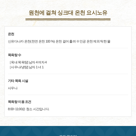
원천에 걸쳐 싱크대 온천 요시노유
온천
신유다나카 온천(천연 온천 100 %) 온천 걸어 흘려 ※인공 온천 제외 탁한 물
목욕탕 수
［옥내 목욕탕] 남자 4 여자 4
［사우나/냉탕] 남자 1 녀 1
기타 목욕 시설
사우나
목욕탕 이용 조건
8:00~11:00은 청소 시간입니다.