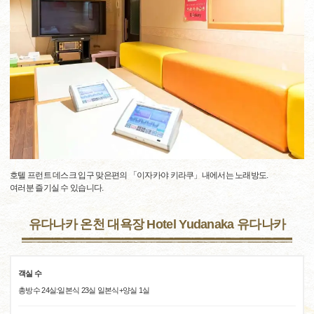
호텔 프런트 데스크 입구 맞은편의 「이자카야 키라쿠」내에서는 노래방도.
여러분 즐기실 수 있습니다.
유다나카 온천 대욕장 Hotel Yudanaka 유다나카
객실 수
총방수 24실:일본식 23실 일본식+양실 1실