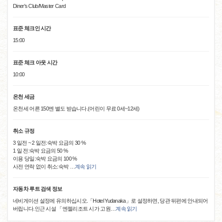
Diner's Club/Master Card
표준 체크인 시간
15:00
표준 체크 아웃 시간
10:00
온천 세금
온천세 어른 150엔 별도 받습니다.(어린이 무료 0세~12세)
취소 규정
3 일전 ~ 2 일전:숙박 요금의 30 %
1 일 전:숙박 요금의 50 %
이용 당일:숙박 요금의 100 %
사전 연락 없이 취소:숙박
…
계속 읽기
자동차 루트 검색 정보
네비게이션 설정에 유의하십시오.「Hotel Yudanaka」로 설정하면, 당관 뒤편에 안내되어
버립니다.인근 시설 「엔젤리조트 시가 고원
…
계속 읽기