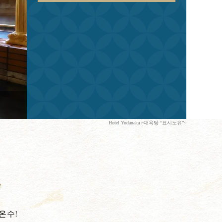
Hotel Yudanaka ~대욕탕 “요시노유”~
온수!