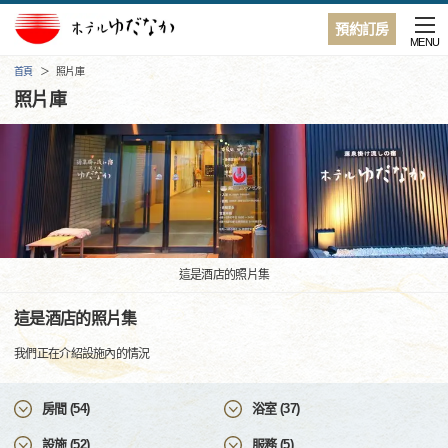
預約訂房
MENU
首頁
照片庫
照片庫
這是酒店的照片集
這是酒店的照片集
我們正在介紹設施內的情況
房間 (54)
浴室 (37)
設施 (52)
服務 (5)