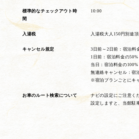
標準的なチェックアウト時
10:00
間
入湯税
入湯税大人150円別途
キャンセル規定
3日前～2日前：宿泊料金
1日前：宿泊料金の50%
当日：宿泊料金の100%
無連絡キャンセル：宿泊
※宿泊プランごとにキ
お車のルート検索について
ナビの設定にご注意く
設定しますと、当館駐