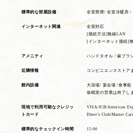
標準的な部屋設備
全室禁煙/ 全室冷暖房 
インターネット関連
全室対応
[接続方法]無線LAN
[インターネット接続]
アメニティ
ハンドタオル / 歯ブラシ・
近隣情報
コンビニエンスストアま
館内設備
大浴場/ 宴会場 /食
仮眠室の営業は終了し
現地で利用可能なクレジッ
VISA/JCB/American Exp
トカード
Diner's Club/Master Car
標準的なチェックイン時間
15:00