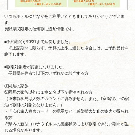
いつもホテルゆだなかをご利用いただきましてありがとうございま
す。
長野県民限定の信州割に追加情報です。
■予約期間が10/31まで延長しました。
※上記期間に限らず、予算の上限に達した場合には、ご予約受付を
終了します。
■割引対象者が変更になりました。
長野県在住者で以下のいずれかに該当する方
①同居の家族
②同居の家族以外は１室２名以下で宿泊される方
（※未就学児は人数のカウントに含みません。また、1室3名以上の宿
泊は割引の対象となりません。）
・「安心旅人宣言カード」の提示など、感染拡大防止の協力が得られ
る方
※県内の新型コロナウイルスの感染状況により割引できない期間が生
じる場合があります。