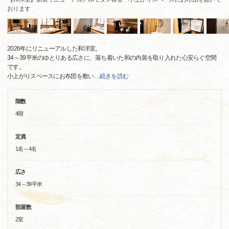
おります
2026年にリニューアルした和洋室。
34～39平米のゆとりある広さに、落ち着いた和の内装を取り入れた心安らぐ空間
です。
小上がりスペースにお布団を敷い
…
続きを読む
階数
4階
定員
1名～4名
広さ
34～39平米
部屋数
2室