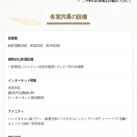
ご予約のお客様はお電話ください。
各室共通の設備
部屋数
総部屋数26室：和室23室 和洋室3室
標準的な部屋設備
一部客室バストイレ / 全室冷暖房 / テレビ / 空の冷蔵庫
インターネット関連
全室対応
[接続方法]無線LAN
[インターネット接続]無料
アメニティ
ハンドタオル / 歯ブラシ・歯磨き粉 / バスタオル / シャンプー / ボディーソープ / 石鹸 /
カミソリ / 浴衣 / 羽毛布団