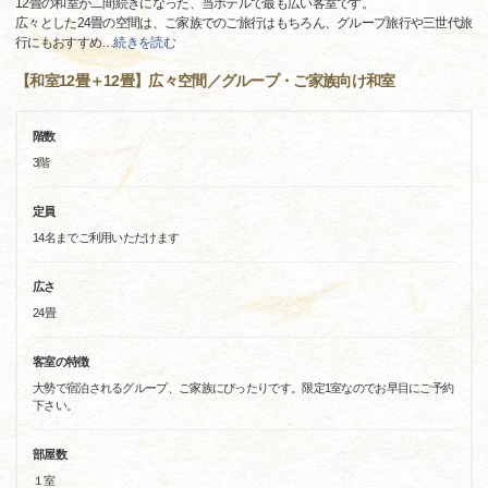
12畳の和室が二間続きになった、当ホテルで最も広い客室です。
広々とした24畳の空間は、ご家族でのご旅行はもちろん、グループ旅行や三世代旅
行にもおすすめ
…
続きを読む
【和室12畳＋12畳】広々空間／グループ・ご家族向け和室
階数
3階
定員
14名までご利用いただけます
広さ
24畳
客室の特徴
大勢で宿泊されるグループ、ご家族にぴったりです。限定1室なのでお早目にご予約
下さい。
部屋数
１室