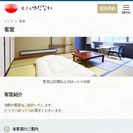
宿泊予約
MENU
トップ
客室
客室
客室は10畳以上のゆったり仕様
客室紹介
当館の客室をご紹介いたします。
どうぞごゆっくりお寛ぎくださいませ。
各客室のご案内