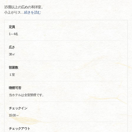
15畳以上の広めの和洋室。
小上がりス
…
続きを読む
定員
1～4名
広さ
38㎡
部屋数
１室
喫煙可否
当ホテルは全室禁煙です。
チェックイン
15:00～
チェックアウト