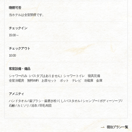
喫煙可否
当ホテルは全室禁煙です。
チェックイン
15:00～
チェックアウト
10:00
客室設備・備品
シャワーのみ（バスタブはありません）シャワートイレ 寝具完備
全室冷暖房 無料WiFi お茶セット ポット テレビ 冷蔵庫 金庫
アメニティ
ハンドタオル / 歯ブラシ・歯磨き粉 /くし/ バスタオル / シャンプー / ボディーソープ /
石鹸 / カミソリ / 浴衣 / 羽毛布団
宿泊プラン一覧