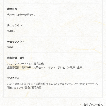
喫煙可否
当ホテルは全室禁煙です。
チェックイン
15:00～
チェックアウト
10:00
客室設備・備品
バス シャワートイレ 寝具完備
全室冷暖房 無料WiFi お茶セット ポット テレビ 冷蔵庫 金庫
アメニティ
ハンドタオル / 歯ブラシ・歯磨き粉 /くし/ バスタオル / シャンプー / ボディーソープ /
石鹸 / カミソリ / 浴衣 / 羽毛布団
宿泊プラン一覧へ