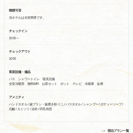
喫煙可否
当ホテルは全室禁煙です。
チェックイン
15:00～
チェックアウト
10:00
客室設備・備品
バス シャワートイレ 寝具完備
全室冷暖房 無料WiFi お茶セット ポット テレビ 冷蔵庫 金庫
アメニティ
ハンドタオル / 歯ブラシ・歯磨き粉 /くし/ バスタオル / シャンプー / ボディーソープ /
石鹸 / カミソリ / 浴衣 / 羽毛布団
宿泊プラン一覧