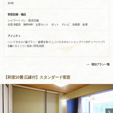
10:00
客室設備・備品
シャワートイレ 寝具完備
全室冷暖房 無料WiFi お茶セット ポット テレビ 冷蔵庫 金庫
アメニティ
ハンドタオル / 歯ブラシ・歯磨き粉 /くし/ バスタオル / シャンプー / ボディーソープ /
石鹸 / カミソリ / 浴衣 / 羽毛布団
宿泊プラン一覧
【和室10畳 広縁付】スタンダード客室