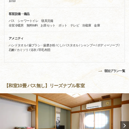
10:00
客室設備・備品
バス シャワートイレ 寝具完備
全室冷暖房 無料WiFi お茶セット ポット テレビ 冷蔵庫 金庫
アメニティ
ハンドタオル / 歯ブラシ・歯磨き粉 /くし/ バスタオル / シャンプー / ボディーソープ /
石鹸 / カミソリ / 浴衣 / 羽毛布団
宿泊プラン一覧
【和室10畳 バス無し】リーズナブル客室