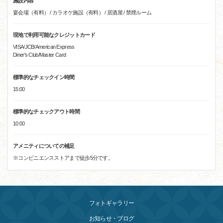
施設内容
宴会場（有料） / カラオケ施設（有料） / 居酒屋 / 禁煙ルーム
現地で利用可能なクレジットカード
VISA/JCB/American Express
Diner's Club/Master Card
標準的なチェックイン時間
15:00
標準的なチェックアウト時間
10:00
アメニティについての補足
※コンビニエンスストアまで徒歩5分です。
フォトギャラリー
お知らせ・ブログ