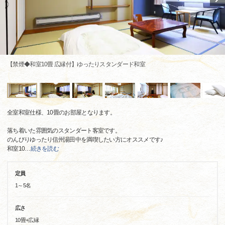
【禁煙◆和室10畳 広縁付】ゆったりスタンダード和室
全室和室仕様、10畳のお部屋となります。
落ち着いた雰囲気のスタンダート客室です。
のんびりゆったり信州湯田中を満喫したい方にオススメです♪
和室10
…
続きを読む
定員
1～5名
広さ
10畳+広縁