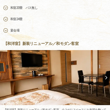
和室20畳 バス無し
和室24畳
宴会場
【和洋室】新装リニューアル／和モダン客室
【和洋室】新装リニューアル／和モダン客室 小上がりスペースにお布団を敷いて