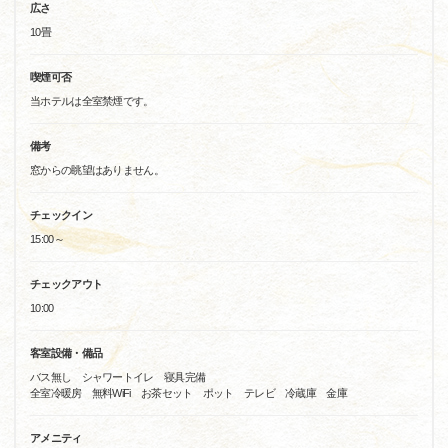
広さ
10畳
喫煙可否
当ホテルは全室禁煙です。
備考
窓からの眺望はありません。
チェックイン
15:00～
チェックアウト
10:00
客室設備・備品
バス無し シャワートイレ 寝具完備
全室冷暖房 無料WiFi お茶セット ポット テレビ 冷蔵庫 金庫
アメニティ