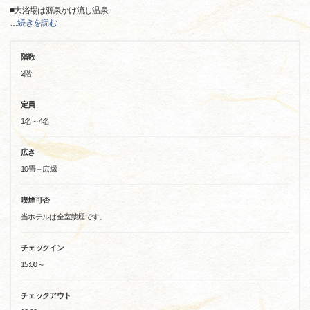
■大浴場は源泉かけ流し温泉
…
続きを読む
階数
2階
定員
1名～4名
広さ
10畳＋広縁
喫煙可否
当ホテルは全室禁煙です。
チェックイン
15:00～
チェックアウト