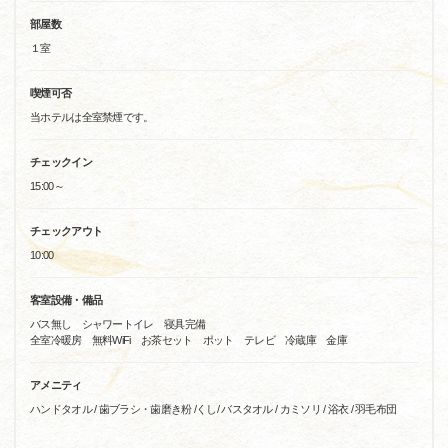
部屋数
１室
喫煙可否
当ホテルは全室禁煙です。
チェックイン
15:00～
チェックアウト
10:00
客室設備・備品
バス無し シャワートイレ 寝具完備
全室冷暖房 無料WiFi お茶セット ポット テレビ 冷蔵庫 金庫
アメニティ
ハンドタオル / 歯ブラシ・歯磨き粉 /くし/ バスタオル / カミソリ / 浴衣 / 羽毛布団