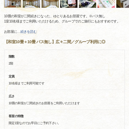
10畳の和室が二間続きになった、ゆとりあるお部屋です。※バス無し
1室10名様までご利用いただけるため、グループでのご旅行にもおすすめです。
お部屋に
…
続きを読む
【和室10畳＋10畳 バス無し】広々二間／グループ利用に◎
階数
2階
定員
10名様までご利用可能です
広さ
10畳の和室が二間続きのお部屋をご利用いただけます
客室の特徴
限定1室なのでお早目にご予約下さい。