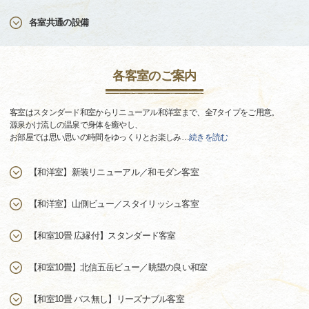
各室共通の設備
各客室のご案内
客室はスタンダード和室からリニューアル和洋室まで、全7タイプをご用意。
源泉かけ流しの温泉で身体を癒やし、
お部屋では思い思いの時間をゆっくりとお楽しみ
…
続きを読む
【和洋室】新装リニューアル／和モダン客室
【和洋室】山側ビュー／スタイリッシュ客室
【和室10畳 広縁付】スタンダード客室
【和室10畳】北信五岳ビュー／眺望の良い和室
【和室10畳 バス無し】リーズナブル客室