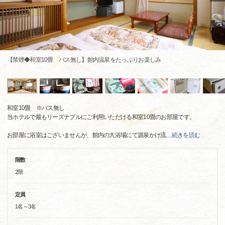
【禁煙◆和室10畳 バス無し】館内温泉をたっぷりお楽しみ
和室10畳 ※バス無し
当ホテルで最もリーズナブルにご利用いただける和室10畳のお部屋です。
お部屋に浴室はございませんが、館内の大浴場にて源泉かけ流
…
続きを読む
階数
2階
定員
1名～3名