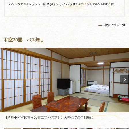
ハンドタオル / 歯ブラシ・歯磨き粉 /くし/ バスタオル / カミソリ / 浴衣 / 羽毛布団
宿泊プラン一覧
和室20畳 バス無し
【禁煙◆和室10畳＋10畳二間 バス無し】大勢様でのご利用に