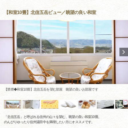
【和室10畳】北信五岳ビュー／眺望の良い和室
【禁煙◆和室10畳】北信五岳を望む部屋 眺望の良いお部屋です
「北信五岳」と呼ばれる信州の山々を望む、眺望の良い和室10畳。
のんびりゆったり信州湯田中を満喫したい方にオススメです。