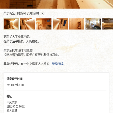
桑拿的空间也得到了更新和扩大！
更新扩大了桑拿空间。
在桑拿浴中恢复一天的疲惫。
桑拿后的水浴非常舒适！
控制水浴的温度，即使在夏天也要保持凉爽。
桑拿结束后，有一个充满宜人木香的
…
继续阅读
温泉使用时间
从11:00到21:00
特征
干蒸桑拿
温度 90 至 96 度
16人容量