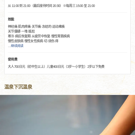
从 11:00 到 21:00（最后接待时间 20:30）※每周三 15:00 至 21:00
效能
神经痛·肌肉疼痛·关节痛·冻结的·运动瘫痪
关节僵硬·一堆·尴尬
寒冷·病后恢复期·从疲劳中恢复·慢性胃肠疾病
慢性皮肤病·慢性女性疾病·切·烧伤·痔
…
继续阅读
使用费
大人700日元（初中生以上）儿童400日元（3岁～小学生）2岁以下免费
温泉下沉温泉