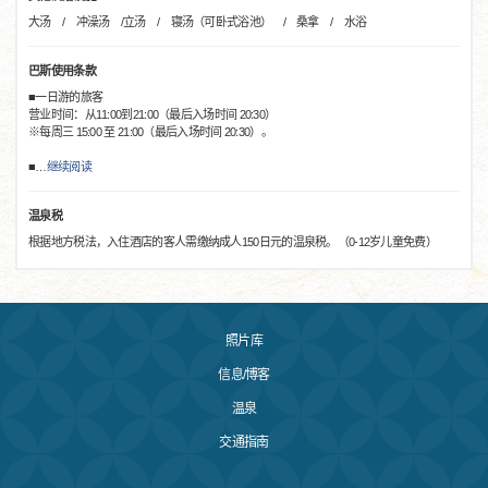
大汤 / 冲澡汤 /立汤 / 寝汤（可卧式浴池） / 桑拿 / 水浴
巴斯使用条款
■一日游的旅客
营业时间：从11:00到21:00（最后入场时间 20:30）
※每周三 15:00 至 21:00（最后入场时间 20:30）。
■
…
继续阅读
温泉税
根据地方税法，入住酒店的客人需缴纳成人150日元的温泉税。（0-12岁儿童免费）
照片库
信息/博客
温泉
交通指南