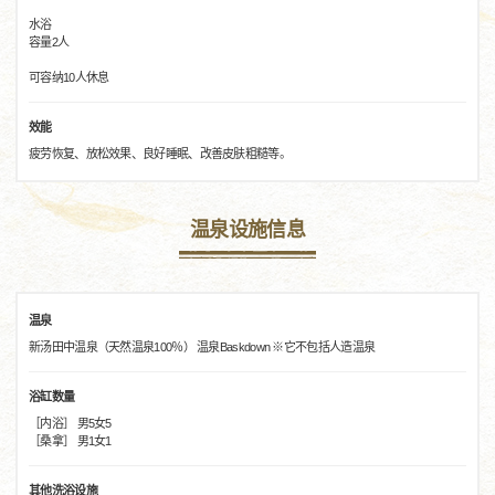
水浴
容量2人
可容纳10人休息
效能
疲劳恢复、放松效果、良好睡眠、改善皮肤粗糙等。
温泉设施信息
温泉
新汤田中温泉（天然温泉100％） 温泉Baskdown ※它不包括人造温泉
浴缸数量
［内浴］ 男5女5
［桑拿］ 男1女1
其他洗浴设施