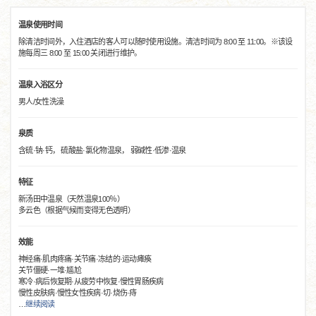
温泉使用时间
除清洁时间外，入住酒店的客人可以随时使用设施。清洁时间为 8:00 至 11:00。※该设
施每周三 8:00 至 15:00 关闭进行维护。
温泉入浴区分
男人/女性洗澡
泉质
含硫·钠·钙， 硫酸盐·氯化物温泉， 弱碱性·低渗·温泉
特征
新汤田中温泉（天然温泉100％）
多云色（根据气候而变得无色透明）
效能
神经痛·肌肉疼痛·关节痛·冻结的·运动瘫痪
关节僵硬·一堆·尴尬
寒冷·病后恢复期·从疲劳中恢复·慢性胃肠疾病
慢性皮肤病·慢性女性疾病·切·烧伤·痔
…
继续阅读