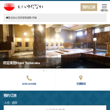
预约订房
MENU
◆联合办公空间“游牧游牧”开放
欢迎来到Hotel Yudanaka
0269-33-5888
交通路线
预约订房
入住 - 退房