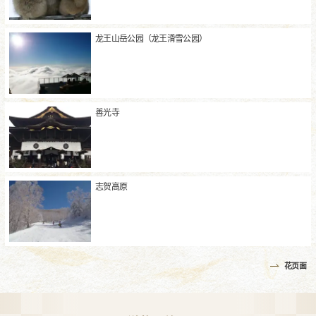
龙王山岳公园（龙王滑雪公园）
善光寺
志贺高原
花页面