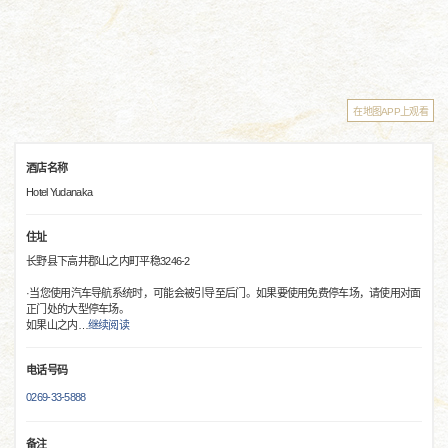
在地图APP上观看
酒店名称
Hotel Yudanaka
住址
长野县下高井郡山之内町平稳3246-2
·当您使用汽车导航系统时，可能会被引导至后门。如果要使用免费停车场，请使用对面
正门处的大型停车场。
如果山之内
…
继续阅读
电话号码
0269-33-5888
备注