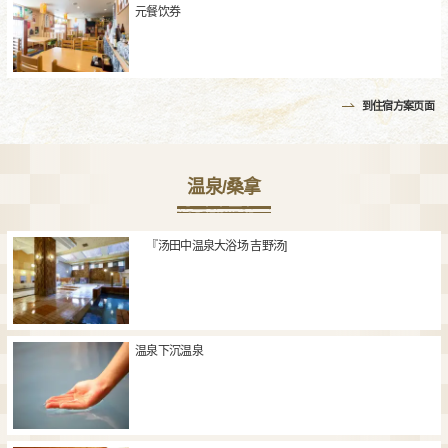
元餐饮券
到住宿方案页面
温泉/桑拿
『汤田中温泉大浴场 吉野汤]
温泉下沉温泉