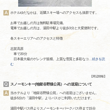
ホテルゆだなかは、近隣スキー場へのアクセスも抜群です。
お車でお越しの方は無料駐車場完備。
電車でお越しの方は、湯田中駅より徒歩3分と大変便利です。
各スキーエリアへのアクセスと特徴
志賀高原
車で20分
日本最大級のゲレンデ規模。上質な雪質と多彩なコ
…
続きを読
む
【
周辺情報
】
スノーモンキー(地獄谷野猿公苑）への送迎について
当ホテルより「地獄谷野猿公苑」への送迎はございません。
徒歩5分の「湯田中駅」よりバスがご利用いただけます。
湯田中駅バス停よりスノーモンキーパークバス停まで15分