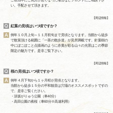
ご宿泊中にご気分が悪くなった場合などフロントにご相談下さ
い。手配させて頂きます。
【
周辺情報
】
紅葉の見頃はいつ頃ですか？
例年１０月上旬～１１月初旬まで見頃となります。当館から徒歩
で散策頂ける範囲に「一茶の散歩道」が見所満載です。針葉樹の
中にぽこぽこと点描画のように赤黄が彩る山々の光景はこの季節
限定の魅力です。是非ご覧下さい。
【
周辺情報
】
桜の見頃はいつ頃ですか？
例年４月下旬から１ヶ月程が見頃となります。
当館から徒歩１５分の平和観音は穴場のオススメスポットですの
で、是非ご覧ください。
・須坂がりゅう公園（車40分）
・高田公園の夜桜（車60分※高速利用）