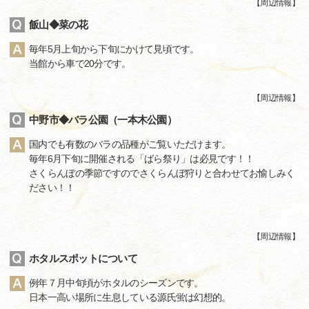
【
周辺情報
】
飯山◆菜の花
毎年5月上旬から下旬にかけて見頃です。
当館から車で20分です。
【
周辺情報
】
中野市◆バラ公園（一本木公園）
国内でも有数のバラの品種がご覧いただけます。
毎年6月下旬に開催される「ばら祭り」は必見です！！
さくらんぼの季節ですのでさくらんぼ狩りと合わせてお愉しみく
ださい！！
【
周辺情報
】
ホタルスポットについて
例年７月中旬頃がホタルのシーズンです。
日本一高い場所に生息している源氏蛍は幻想的。