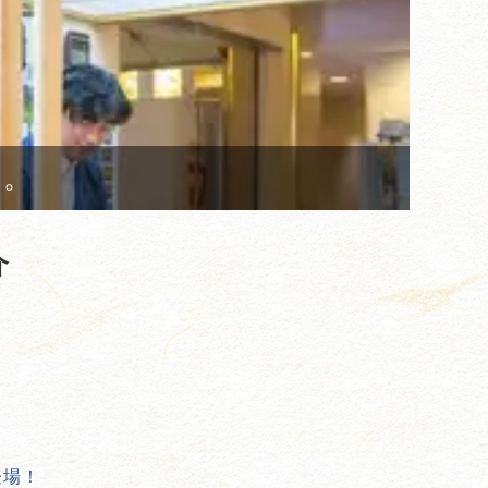
ら。
介
登場！