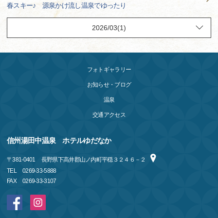
春スキー♪ 源泉かけ流し温泉でゆったり
フォトギャラリー
お知らせ・ブログ
温泉
交通アクセス
信州湯田中温泉 ホテルゆだなか
〒
381-0401
長野県下高井郡山ノ内町平穏３２４６－２
TEL
0269-33-5888
FAX
0269-33-3107