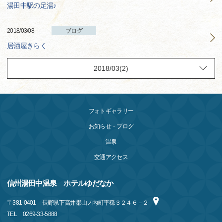
湯田中駅の足湯♪
2018/03/08
ブログ
居酒屋きらく
フォトギャラリー
お知らせ・ブログ
温泉
交通アクセス
信州湯田中温泉 ホテルゆだなか
〒
381-0401
長野県下高井郡山ノ内町平穏３２４６－２
TEL
0269-33-5888